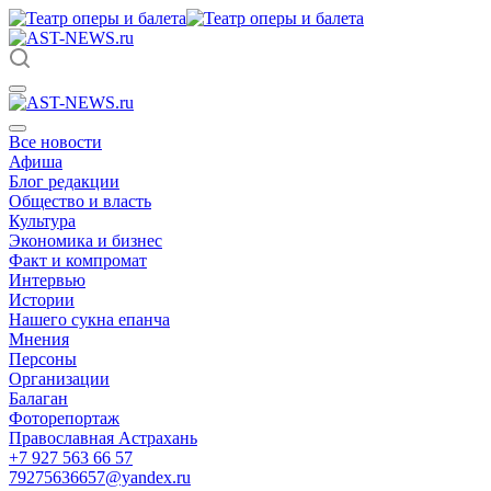
Все новости
Афиша
Блог редакции
Общество и власть
Культура
Экономика и бизнес
Факт и компромат
Интервью
Истории
Нашего сукна епанча
Мнения
Персоны
Организации
Балаган
Фоторепортаж
Православная Астрахань
+7 927 563 66 57
79275636657@yandex.ru