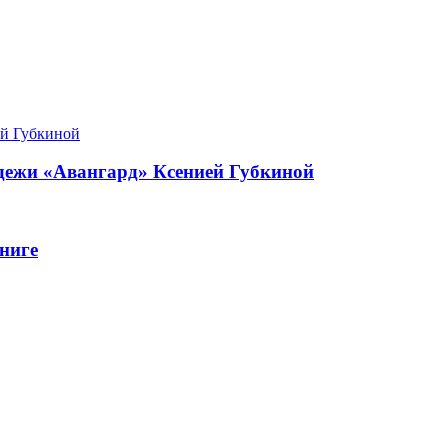
одежи «Авангард» Ксенией Губкиной
ниге