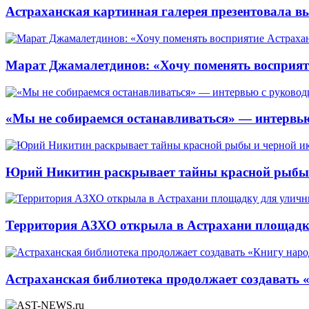
Астраханская картинная галерея презентовала вы
Марат Джамалетдинов: «Хочу поменять восприят
«Мы не собираемся останавливаться» — интервью
Юрий Никитин раскрывает тайны красной рыбы и
Территория АЗХО открыла в Астрахани площадк
Астраханская библиотека продолжает создавать 