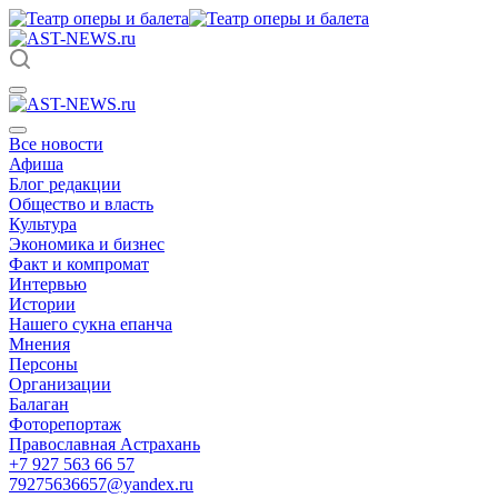
Все новости
Афиша
Блог редакции
Общество и власть
Культура
Экономика и бизнес
Факт и компромат
Интервью
Истории
Нашего сукна епанча
Мнения
Персоны
Организации
Балаган
Фоторепортаж
Православная Астрахань
+7 927 563 66 57
79275636657@yandex.ru