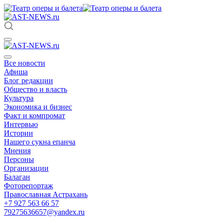
Все новости
Афиша
Блог редакции
Общество и власть
Культура
Экономика и бизнес
Факт и компромат
Интервью
Истории
Нашего сукна епанча
Мнения
Персоны
Организации
Балаган
Фоторепортаж
Православная Астрахань
+7 927 563 66 57
79275636657@yandex.ru