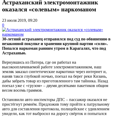
Астраханский электромонтажник
оказался «солевым» наркоманом
23 июля 2019, 09:20
0
30-летний астраханец отправился под суд по обвинению в
незаконной покупке и хранении крупной партии «соли».
Попался наркоман ранним утром в Карагалях, что под
Астраханью.
Вернувшись из Питера, где он работал на
высокооплачиваемой работе электромонтажником, наш
земляк заказал синтетические наркотики через интернет и,
наняв такси глубокой ночью, поехал на берег реки Кизань,
дабы забрать товар из приготовленного там тайника. Назад
поехал уже с «грузом» – двумя десятками пакетиков общим
весом восемь граммов.
Остановили авто инспекторы ДПС – пассажир оказался не
пристёгнут ремнём. Предложив тому пройти к патрульному
авто для составления протокола, полицейские с удивлением
увидели, как тот выбросил на дорогу свёрток и попытался