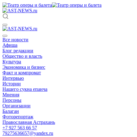
Все новости
Афиша
Блог редакции
Общество и власть
Культура
Экономика и бизнес
Факт и компромат
Интервью
Истории
Нашего сукна епанча
Мнения
Персоны
Организации
Балаган
Фоторепортаж
Православная Астрахань
+7 927 563 66 57
79275636657@yandex.ru