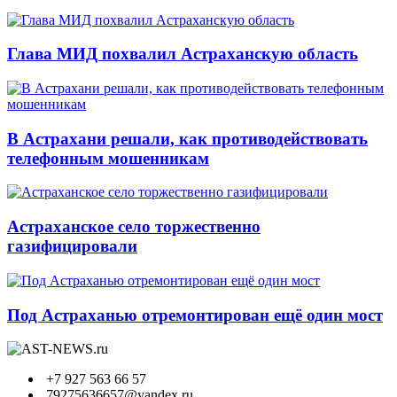
Глава МИД похвалил Астраханскую область
В Астрахани решали, как противодействовать
телефонным мошенникам
Астраханское село торжественно
газифицировали
Под Астраханью отремонтирован ещё один мост
+7 927 563 66 57
79275636657@yandex.ru