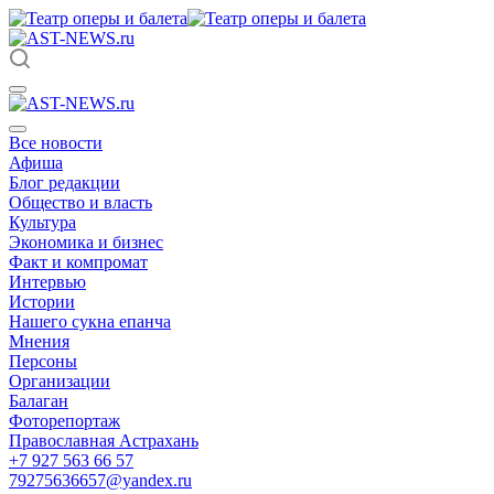
Все новости
Афиша
Блог редакции
Общество и власть
Культура
Экономика и бизнес
Факт и компромат
Интервью
Истории
Нашего сукна епанча
Мнения
Персоны
Организации
Балаган
Фоторепортаж
Православная Астрахань
+7 927 563 66 57
79275636657@yandex.ru