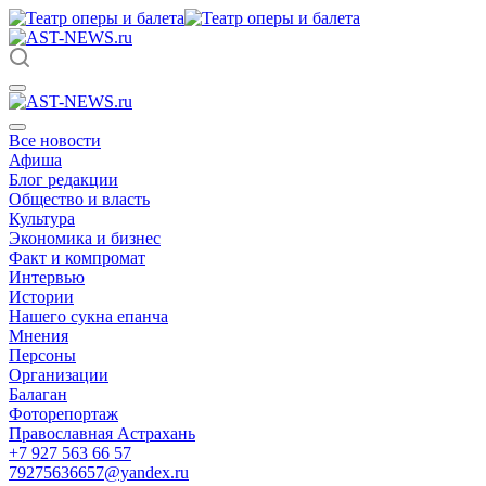
Все новости
Афиша
Блог редакции
Общество и власть
Культура
Экономика и бизнес
Факт и компромат
Интервью
Истории
Нашего сукна епанча
Мнения
Персоны
Организации
Балаган
Фоторепортаж
Православная Астрахань
+7 927 563 66 57
79275636657@yandex.ru