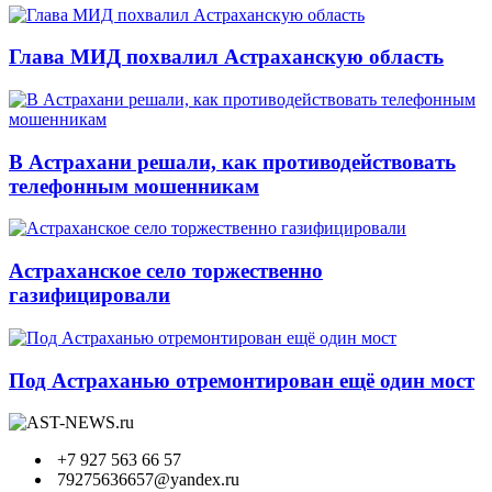
Глава МИД похвалил Астраханскую область
В Астрахани решали, как противодействовать
телефонным мошенникам
Астраханское село торжественно
газифицировали
Под Астраханью отремонтирован ещё один мост
+7 927 563 66 57
79275636657@yandex.ru