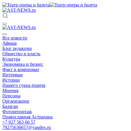
Все новости
Афиша
Блог редакции
Общество и власть
Культура
Экономика и бизнес
Факт и компромат
Интервью
Истории
Нашего сукна епанча
Мнения
Персоны
Организации
Балаган
Фоторепортаж
Православная Астрахань
+7 927 563 66 57
79275636657@yandex.ru