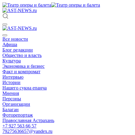
Все новости
Афиша
Блог редакции
Общество и власть
Культура
Экономика и бизнес
Факт и компромат
Интервью
Истории
Нашего сукна епанча
Мнения
Персоны
Организации
Балаган
Фоторепортаж
Православная Астрахань
+7 927 563 66 57
79275636657@yandex.ru