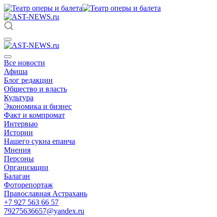
Все новости
Афиша
Блог редакции
Общество и власть
Культура
Экономика и бизнес
Факт и компромат
Интервью
Истории
Нашего сукна епанча
Мнения
Персоны
Организации
Балаган
Фоторепортаж
Православная Астрахань
+7 927 563 66 57
79275636657@yandex.ru