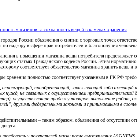
городов России объявления о снятии с торговых точек ответств
по надзору в сфере прав потребителей и благополучия человека
хранения в помещении магазина вещи потребителя представляет 
ствующих статьях Гражданского кодекса России. Этим нормативн
которому соответствует обязательство магазина хранить вещь и в
еры хранения полностью соответствует указанным в ГК РФ требо
 использующий, приобретающий, заказывающий либо имеющий на
ых нужд, не связанных с осуществлением предпринимательской д
ртер), осуществляющие продажу товаров, выполнение работ, ок
елей”, другими федеральными законами и принимаемыми в соо
ействительными – таким образом, объявления об отсутствии от
 досуга.
л требовать у покупателей маски после выступления AST-NEWS.