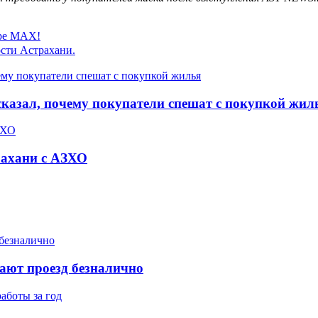
ере MAX!
сти Астрахани.
сказал, почему покупатели спешат с покупкой жил
рахани с АЗХО
ают проезд безналично