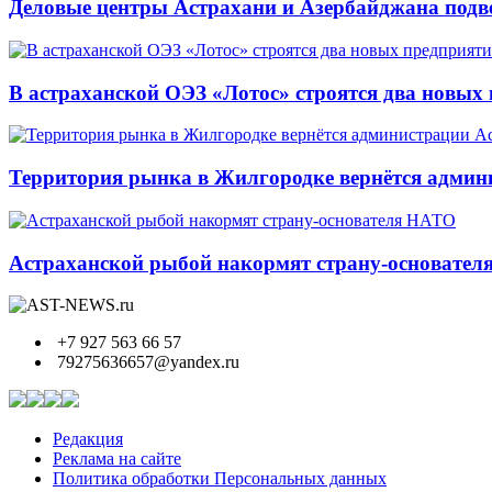
Деловые центры Астрахани и Азербайджана подве
В астраханской ОЭЗ «Лотос» строятся два новых
Территория рынка в Жилгородке вернётся админ
Астраханской рыбой накормят страну-основате
+7 927 563 66 57
79275636657@yandex.ru
Редакция
Реклама на сайте
Политика обработки Персональных данных