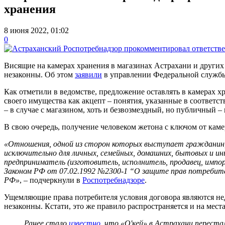
хранения
8 июня 2022, 01:02
0
Висящие на камерах хранения в магазинах Астрахани и других 
незаконны. Об этом
заявили
в управлении Федеральной службы 
Как отметили в ведомстве, предложение оставлять в камерах 
своего имущества как акцепт – понятия, указанные в соответ
– в случае с магазином, хоть и безвозмездный, но публичный – 
В свою очередь, получение человеком жетона с ключом от кам
«Отношения, одной из сторон которых выступает гражданин,
исключительно для личных, семейных, домашних, бытовых и ин
предприниматель (изготовитель, исполнитель, продавец, импо
Законом РФ от 07.02.1992 №2300-1 “О защите прав потребит
РФ»
, – подчеркнули в
Роспотребнадзоре
.
Ущемляющие права потребителя условия договора являются нед
незаконны. Кстати, это же правило распространяется и на места
Ранее стало
известно
, что «О'кей» в Астрахани переста