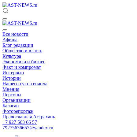
Все новости
Афиша
Блог редакции
Общество и власть
Культура
Экономика и бизнес
Факт и компромат
Интервью
Истории
Нашего сукна епанча
Мнения
Персоны
Организации
Балаган
Фоторепортаж
Православная Астрахань
+7 927 563 66 57
79275636657@yandex.ru