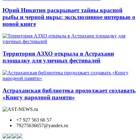
Юрий Никитин раскрывает тайны красной
рыбы и черной икры: эксклюзивное интервью о
новой книге
Территория АЗХО открыла в Астрахани
площадку для уличных фестивалей
Астраханская библиотека продолжает создавать
«Книгу народной памяти»
+7 927 563 66 57
79275636657@yandex.ru