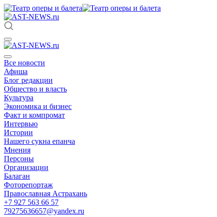
Все новости
Афиша
Блог редакции
Общество и власть
Культура
Экономика и бизнес
Факт и компромат
Интервью
Истории
Нашего сукна епанча
Мнения
Персоны
Организации
Балаган
Фоторепортаж
Православная Астрахань
+7 927 563 66 57
79275636657@yandex.ru