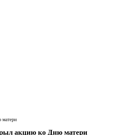
ю матери
крыл акцию ко Дню матери