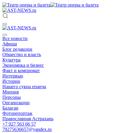
Все новости
Афиша
Блог редакции
Общество и власть
Культура
Экономика и бизнес
Факт и компромат
Интервью
Истории
Нашего сукна епанча
Мнения
Персоны
Организации
Балаган
Фоторепортаж
Православная Астрахань
+7 927 563 66 57
79275636657@yandex.ru