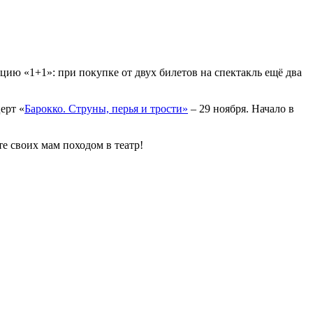
кцию «1+1»: при покупке от двух билетов на спектакль ещё два
ерт «
Барокко. Струны, перья и трости»
– 29 ноября. Начало в
е своих мам походом в театр!