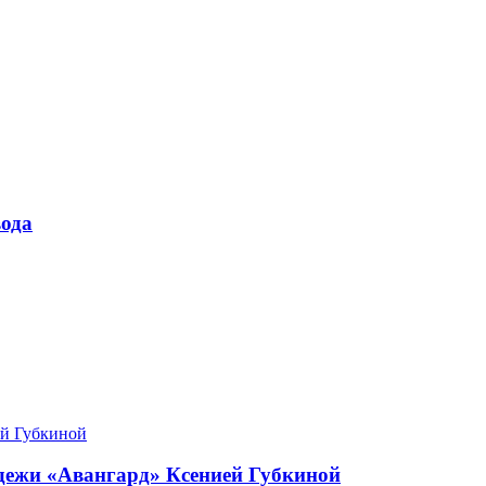
ода
одежи «Авангард» Ксенией Губкиной