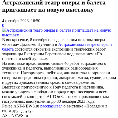
Астраханский театр оперы и балета
приглашает на новую выставку
4 октября 2023, 16:50
0
В воскресенье, 8 октября перед вечерним показом оперы
«Богема» Джакомо Пуччини в
Астраханском театре оперы и
балета
состоится открытие экспозиции творческих работ
художницы Екатерины Берстневой под названием «По
просторам моей души...».
На выставке представлено свыше 40 работ астраханского
художника и педагога, выполненных разнообразных
техниках. Натюрморты, пейзажи, анималистка и зарисовки
созданы посредством графики, акварели, масла, гуаши, акрила
и других художественных средств самовыражения.
Выставку, приуроченную к Году педагога и наставника,
можно увидеть в свободном порядке при посещении всех
спектаклей и концертов АГТОиБ, а также проходящих там
гастрольных выступлений до 30 декабря 2023 года.
Ранее AST-NEWS.ru
рассказывал
о выставке «Поглядим в
глаза друг другу».
AST-NEWS.ru