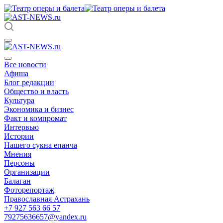
Все новости
Афиша
Блог редакции
Общество и власть
Культура
Экономика и бизнес
Факт и компромат
Интервью
Истории
Нашего сукна епанча
Мнения
Персоны
Организации
Балаган
Фоторепортаж
Православная Астрахань
+7 927 563 66 57
79275636657@yandex.ru