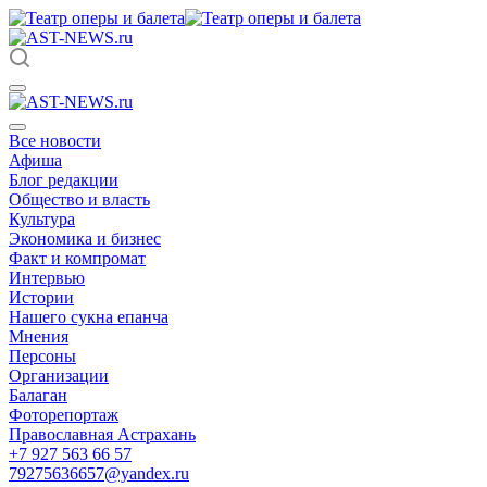
Все новости
Афиша
Блог редакции
Общество и власть
Культура
Экономика и бизнес
Факт и компромат
Интервью
Истории
Нашего сукна епанча
Мнения
Персоны
Организации
Балаган
Фоторепортаж
Православная Астрахань
+7 927 563 66 57
79275636657@yandex.ru