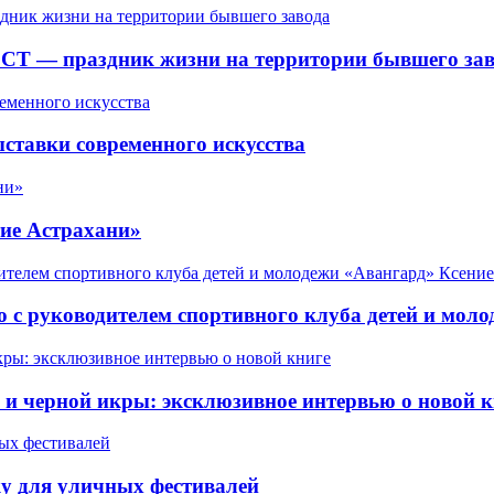
СТ — праздник жизни на территории бывшего зав
ставки современного искусства
ие Астрахани»
 с руководителем спортивного клуба детей и мол
 черной икры: эксклюзивное интервью о новой к
у для уличных фестивалей