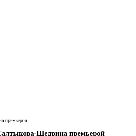
на премьерой
 Салтыкова-Щедрина премьерой