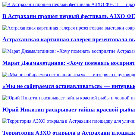
В Астрахани прошёл первый фестиваль АЗХО ФЕ
Астраханская картинная галерея презентовала вы
Марат Джамалетдинов: «Хочу поменять восприят
«Мы не собираемся останавливаться» — интервью
Юрий Никитин раскрывает тайны красной рыбы и
Территория АЗХО открыла в Астрахани площадк