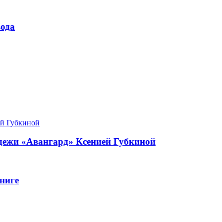
ода
одежи «Авангард» Ксенией Губкиной
ниге