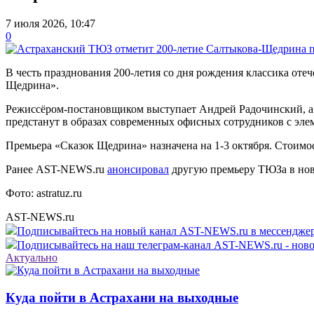
7 июля 2026, 10:47
0
В честь празднования 200-летия со дня рождения классика от
Щедрина».
Режиссёром-постановщиком выступает Андрей Радочинский, а
предстанут в образах современных офисных сотрудников с эле
Премьера «Сказок Щедрина» назначена на 1-3 октября. Стоимос
Ранее AST-NEWS.ru
анонсировал
другую премьеру ТЮЗа в нов
Фото: astratuz.ru
AST-NEWS.ru
Подписывайтесь на новый канал AST-NEWS.ru в мессендж
Подписывайтесь на наш телеграм-канал AST-NEWS.ru - ново
Актуально
Куда пойти в Астрахани на выходные