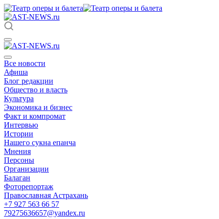
Все новости
Афиша
Блог редакции
Общество и власть
Культура
Экономика и бизнес
Факт и компромат
Интервью
Истории
Нашего сукна епанча
Мнения
Персоны
Организации
Балаган
Фоторепортаж
Православная Астрахань
+7 927 563 66 57
79275636657@yandex.ru