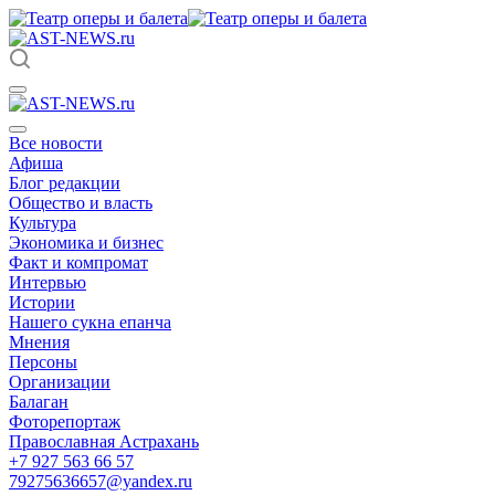
Все новости
Афиша
Блог редакции
Общество и власть
Культура
Экономика и бизнес
Факт и компромат
Интервью
Истории
Нашего сукна епанча
Мнения
Персоны
Организации
Балаган
Фоторепортаж
Православная Астрахань
+7 927 563 66 57
79275636657@yandex.ru