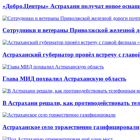
«Добро.Центры» Астрахани получат новое оснащ
Сотрудники и ветераны Приволжской железной до
Астраханский губернатор провёл встречу с глав
Глава МИД похвалил Астраханскую область
В Астрахани решали, как противодействовать т
Астраханское село торжественно газифицировали