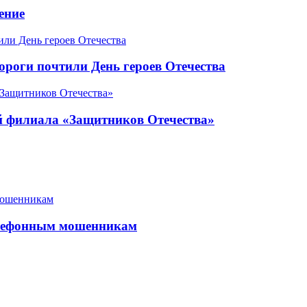
ение
роги почтили День героев Отечества
ой филиала «Защитников Отечества»
елефонным мошенникам