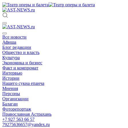
Все новости
Афиша
Блог редакции
Общество и власть
Культура
Экономика и бизнес
Факт и компромат
Интервью
Истории
Нашего сукна епанча
Мнения
Персоны
Организации
Балаган
Фоторепортаж
Православная Астрахань
+7 927 563 66 57
79275636657@yandex.ru