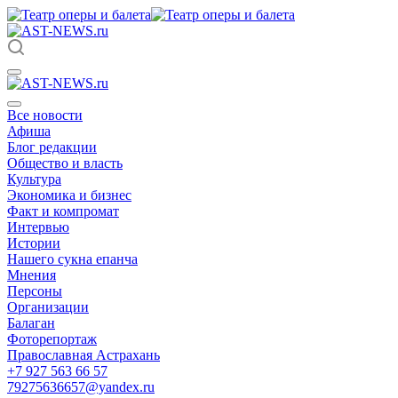
Все новости
Афиша
Блог редакции
Общество и власть
Культура
Экономика и бизнес
Факт и компромат
Интервью
Истории
Нашего сукна епанча
Мнения
Персоны
Организации
Балаган
Фоторепортаж
Православная Астрахань
+7 927 563 66 57
79275636657@yandex.ru