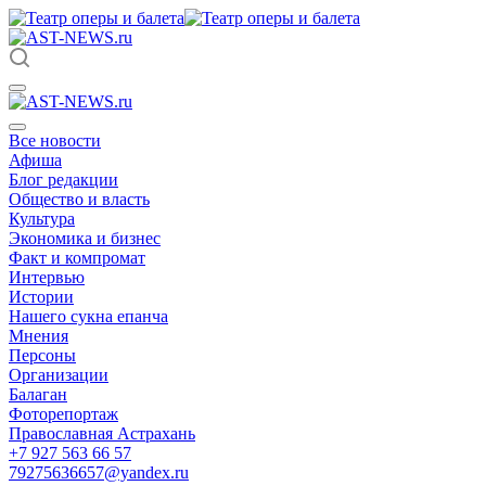
Все новости
Афиша
Блог редакции
Общество и власть
Культура
Экономика и бизнес
Факт и компромат
Интервью
Истории
Нашего сукна епанча
Мнения
Персоны
Организации
Балаган
Фоторепортаж
Православная Астрахань
+7 927 563 66 57
79275636657@yandex.ru