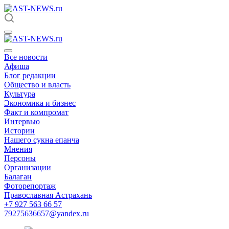
Все новости
Афиша
Блог редакции
Общество и власть
Культура
Экономика и бизнес
Факт и компромат
Интервью
Истории
Нашего сукна епанча
Мнения
Персоны
Организации
Балаган
Фоторепортаж
Православная Астрахань
+7 927 563 66 57
79275636657@yandex.ru