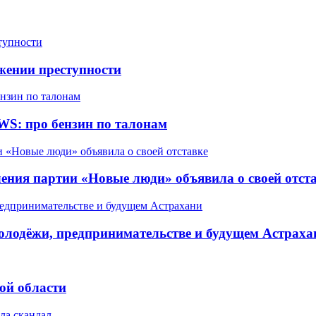
жении преступности
WS: про бензин по талонам
ления партии «Новые люди» объявила о своей отст
олодёжи, предпринимательстве и будущем Астраха
ой области