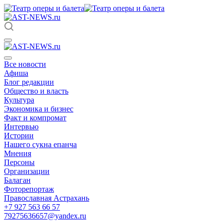
Все новости
Афиша
Блог редакции
Общество и власть
Культура
Экономика и бизнес
Факт и компромат
Интервью
Истории
Нашего сукна епанча
Мнения
Персоны
Организации
Балаган
Фоторепортаж
Православная Астрахань
+7 927 563 66 57
79275636657@yandex.ru