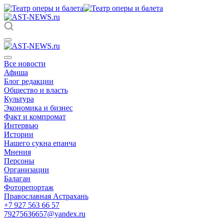
Все новости
Афиша
Блог редакции
Общество и власть
Культура
Экономика и бизнес
Факт и компромат
Интервью
Истории
Нашего сукна епанча
Мнения
Персоны
Организации
Балаган
Фоторепортаж
Православная Астрахань
+7 927 563 66 57
79275636657@yandex.ru