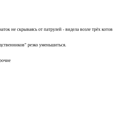
ток не скрываясь от патрулей - видела возле трёх котов
одственников" резко уменьшиться.
рочие