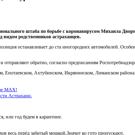
ионального штаба по борьбе с коронавирусом Михаила Дворн
од видом родственников астраханцев.
олиция останавливает до ста иногородних автомобилей. Особен
 и отправляют обратно, согласно предписаниям Роспотребнадзо
, Енотаевском, Ахтубинском, Икрянинском, Лиманском районах,
ере MAX!
сти Астрахани.
 или год будем в карантине.
хов весь перёд забитый мошкой.Значит ко гото пропускают.