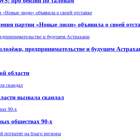
WS: про бензин по талонам
ления партии «Новые люди» объявила о своей отст
олодёжи, предпринимательстве и будущем Астраха
ой области
бласти вызвала скандал
ных обществах 90-х