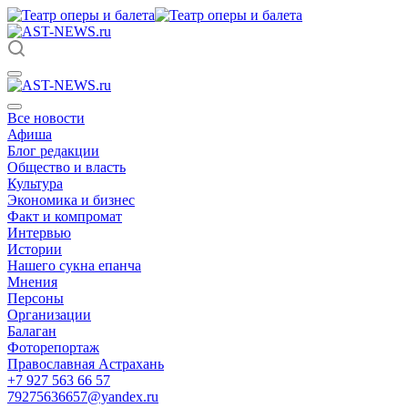
Все новости
Афиша
Блог редакции
Общество и власть
Культура
Экономика и бизнес
Факт и компромат
Интервью
Истории
Нашего сукна епанча
Мнения
Персоны
Организации
Балаган
Фоторепортаж
Православная Астрахань
+7 927 563 66 57
79275636657@yandex.ru