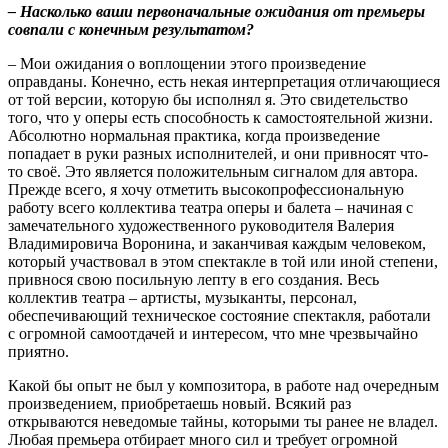
– Насколько ваши первоначальные ожидания от премьеры
совпали с конечным результатом?
– Мои ожидания о воплощении этого произведение
оправданы. Конечно, есть некая интерпретация отличающиеся
от той версии, которую бы исполнял я. Это свидетельство
того, что у оперы есть способность к самостоятельной жизни.
Абсолютно нормальная практика, когда произведение
попадает в руки разных исполнителей, и они привносят что-
то своё. Это является положительным сигналом для автора.
Прежде всего, я хочу отметить высокопрофессиональную
работу всего коллектива театра оперы и балета – начиная с
замечательного художественного руководителя Валерия
Владимировича Воронина, и заканчивая каждым человеком,
который участвовал в этом спектакле в той или иной степени,
привнося свою посильную лепту в его создания. Весь
коллектив театра – артисты, музыканты, персонал,
обеспечивающий техническое состояние спектакля, работали
с огромной самоотдачей и интересом, что мне чрезвычайно
приятно.
Какой бы опыт не был у композитора, в работе над очередным
произведением, приобретаешь новый. Всякий раз
открываются неведомые тайны, которыми ты ранее не владел.
Любая премьера отбирает много сил и требует огромной