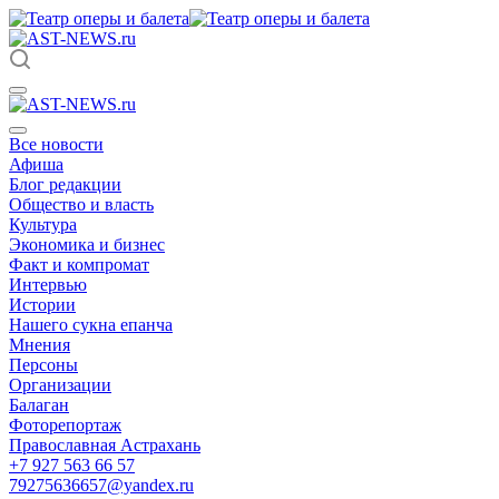
Все новости
Афиша
Блог редакции
Общество и власть
Культура
Экономика и бизнес
Факт и компромат
Интервью
Истории
Нашего сукна епанча
Мнения
Персоны
Организации
Балаган
Фоторепортаж
Православная Астрахань
+7 927 563 66 57
79275636657@yandex.ru