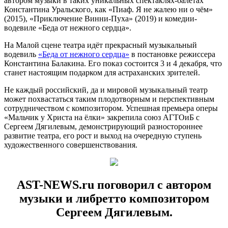
автором музыки в таких уникальных спектаклях-балетах
Константина Уральского, как «Пиаф. Я не жалею ни о чём»
(2015), «Приключение Винни-Пуха» (2019) и комедии-
водевиле «Беда от нежного сердца».
На Малой сцене театра идёт прекрасный музыкальный
водевиль
«Беда от нежного сердца»
в постановке режиссера
Константина Балакина. Его показ состоится 3 и 4 декабря, что
станет настоящим подарком для астраханских зрителей.
Не каждый российский, да и мировой музыкальный театр
может похвастаться таким плодотворным и перспективным
сотрудничеством с композитором. Успешная премьера оперы
«Мальчик у Христа на ёлки» закрепила союз АГТОиБ с
Сергеем Дягилевым, демонстрирующий разностороннее
развитие театра, его рост и выход на очередную ступень
художественного совершенствования.
AST-NEWS.ru поговорил с автором
музыки и либретто композитором
Сергеем Дягилевым.