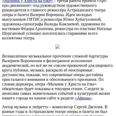
«Мальчик у Христа на ёлке»
– третья работа проекта «Арт-
про-движенние» под руководством художественного
руководителя и главного режиссёра Астраханского театра
оперы и балета Валерия Воронина. Идеи молодых
выпускников ГИТИСа режиссёра Юлии Хубатуллиной,
художника-сценографа Валиды Кажлаевой, художника по
костюмам Фёдора Архипова, режиссера по пластике Натальи
Шургановой успешно воплотились стараниями всего
коллектива театра.
Великолепное музыкальное прочтение сложной партитуры
Валерием Ворониным и филигранное исполнение
академической, но всё же не совсем привычной для широкого
круга публики, музыки, раскрыло её неоспоримые
достоинства, показав, что современные оперы достойны
пристального внимания и обоснованного признания. По
словам дирижера, опера «Мальчик у Христа на ёлке»
обязательно будет показана в текущем сезоне. Следите за
анонсами самых значительных событий в культурной жизни
нашего города на нашем сайте в разделе
«Афиша»
.
Автор музыки и либретто – композитор Сергей Дягилев. В
разные годы в Астраханском театре оперы и балета он был