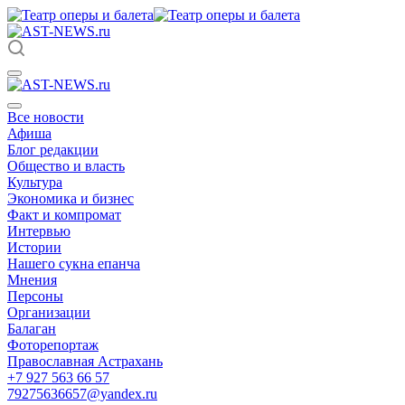
Все новости
Афиша
Блог редакции
Общество и власть
Культура
Экономика и бизнес
Факт и компромат
Интервью
Истории
Нашего сукна епанча
Мнения
Персоны
Организации
Балаган
Фоторепортаж
Православная Астрахань
+7 927 563 66 57
79275636657@yandex.ru