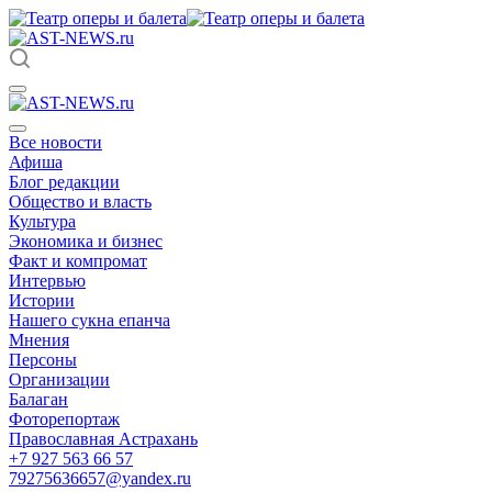
Все новости
Афиша
Блог редакции
Общество и власть
Культура
Экономика и бизнес
Факт и компромат
Интервью
Истории
Нашего сукна епанча
Мнения
Персоны
Организации
Балаган
Фоторепортаж
Православная Астрахань
+7 927 563 66 57
79275636657@yandex.ru