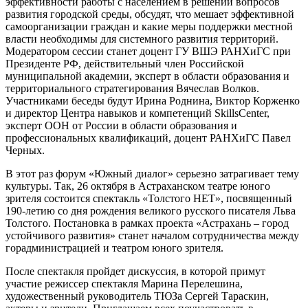
эффективности работы с населением в решении вопросов
развития городской среды, обсудят, что мешает эффективной
самоорганизации граждан и какие меры поддержки местной
власти необходимы для системного развития территорий.
Модератором сессии станет доцент ГУ ВШЭ РАНХиГС при
Президенте РФ, действительный член Российской
муниципальной академии, эксперт в области образования и
территориального стратегирования Вячеслав Волков.
Участниками беседы будут Ирина Роднина, Виктор Корженко
и директор Центра навыков и компетенций SkillsCenter,
эксперт ООН от России в области образования и
профессиональных квалификаций, доцент РАНХиГС Павел
Черных.
В этот раз форум «Южный диалог» серьезно затрагивает тему
культуры. Так, 26 октября в Астраханском театре юного
зрителя состоится спектакль «Толстого НЕТ», посвященный
190-летию со дня рождения великого русского писателя Льва
Толстого. Постановка в рамках проекта «Астрахань – город
устойчивого развития» станет началом сотрудничества между
горадминистрацией и театром юного зрителя.
После спектакля пройдет дискуссия, в которой примут
участие режиссер спектакля Марина Перелешина,
художественный руководитель ТЮЗа Сергей Тараскин,