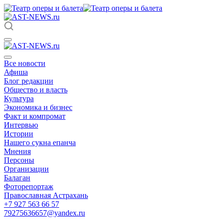
Все новости
Афиша
Блог редакции
Общество и власть
Культура
Экономика и бизнес
Факт и компромат
Интервью
Истории
Нашего сукна епанча
Мнения
Персоны
Организации
Балаган
Фоторепортаж
Православная Астрахань
+7 927 563 66 57
79275636657@yandex.ru