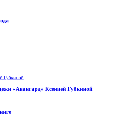
ода
одежи «Авангард» Ксенией Губкиной
ниге