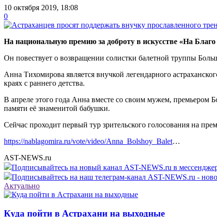
10 октября 2019, 18:08
0
На национальную премию за доброту в искусстве «На Благ
Он повествует о возвращении солистки балетной труппы Больш
Анна Тихомирова является внучкой легендарного астраханског
краях с раннего детства.
В апреле этого года Анна вместе со своим мужем, премьером Б
памяти её знаменитой бабушки.
Сейчас проходит первый тур зрительского голосования на прем
https://nablagomira.ru/vote/video/Anna_Bolshoy_Balet
…
AST-NEWS.ru
Подписывайтесь на новый канал AST-NEWS.ru в мессендж
Подписывайтесь на наш телеграм-канал AST-NEWS.ru - ново
Актуально
Куда пойти в Астрахани на выходные