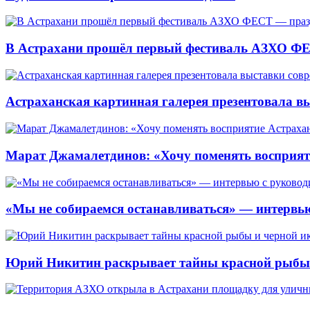
В Астрахани прошёл первый фестиваль АЗХО ФЕ
Астраханская картинная галерея презентовала вы
Марат Джамалетдинов: «Хочу поменять восприят
«Мы не собираемся останавливаться» — интервью
Юрий Никитин раскрывает тайны красной рыбы и