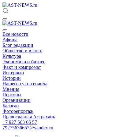
Все новости
Афиша
Блог редакции
Общество и власть
Культура
Экономика и бизнес
Факт и компромат
Интервью
Истории
Нашего сукна епанча
Мнения
Персоны
Организации
Балаган
Фоторепортаж
Православная Астрахань
+7 927 563 66 57
79275636657@yandex.ru