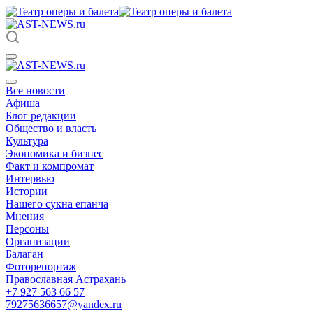
Все новости
Афиша
Блог редакции
Общество и власть
Культура
Экономика и бизнес
Факт и компромат
Интервью
Истории
Нашего сукна епанча
Мнения
Персоны
Организации
Балаган
Фоторепортаж
Православная Астрахань
+7 927 563 66 57
79275636657@yandex.ru