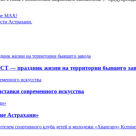
ере MAX!
сти Астрахани.
СТ — праздник жизни на территории бывшего зав
ставки современного искусства
ие Астрахани»