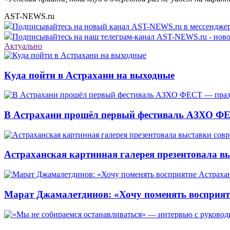
AST-NEWS.ru
Подписывайтесь на новый канал AST-NEWS.ru в мессендж
Подписывайтесь на наш телеграм-канал AST-NEWS.ru - ново
Актуально
Куда пойти в Астрахани на выходные
В Астрахани прошёл первый фестиваль АЗХО ФЕ
Астраханская картинная галерея презентовала вы
Марат Джамалетдинов: «Хочу поменять восприят