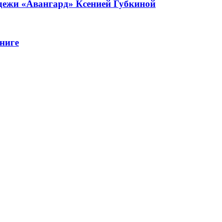
одежи «Авангард» Ксенией Губкиной
ниге