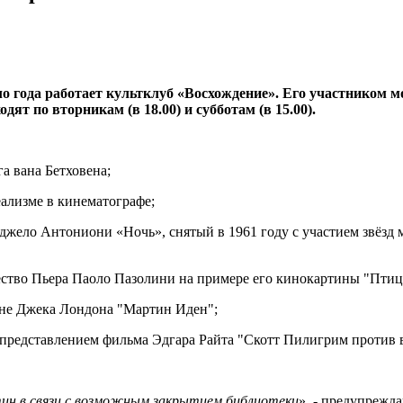
о года работает культклуб «Восхождение». Его участником 
ят по вторникам (в 18.00) и субботам (в 15.00).
а вана Бетховена;
еализме в кинематографе;
джело Антониони «Ночь», снятый в 1961 году с участием звёз
рчество Пьера Паоло Пазолини на примере его кинокартины "Птиц
ане Джека Лондона "Мартин Иден";
 представлением фильма Эдгара Райта "Скотт Пилигрим против в
нтин в связи с возможным закрытием библиотеки
», - предупрежд