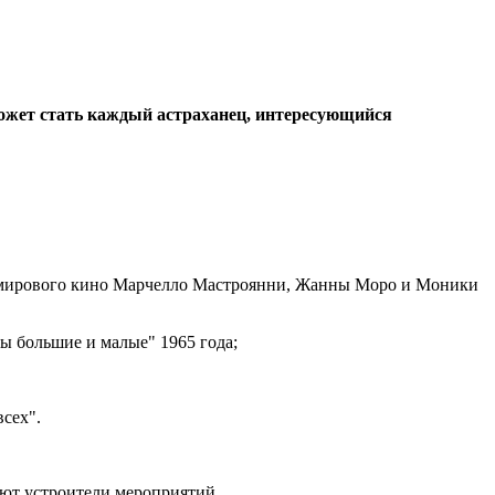
может стать каждый астраханец, интересующийся
д мирового кино Марчелло Мастроянни, Жанны Моро и Моники
ы большие и малые" 1965 года;
сех".
ают устроители мероприятий.