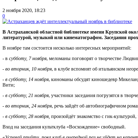
2 ноября 2020, 18:23
0
В Астраханской областной библиотеке имени Крупской окол
литературой, музыкой или кинематографом. Заседания проход
В ноябре там состоится несколько интересных мероприятий:
- в
субботу, 7 ноября
, меломаны поговорят о творчестве Людвиг
-
во вторник, 10 ноября
, в клубе вспомнят об итальянском неор
-
в субботу, 14 ноября
, киноманы обсудят киношедевр Микелан
Вити;
-
в субботу, 21 ноября
, участники заседания погрузятся в тво
-
во вторник, 24 ноября
, речь зайдёт об автобиографичном ром
-
в субботу, 28 ноября,
произойдёт знакомство с гик-культурой,
Вход на заседания культклуба «Восхождение» свободный.
«
Успевай прийти, пока клуб в очередной раз не уйдет на кара