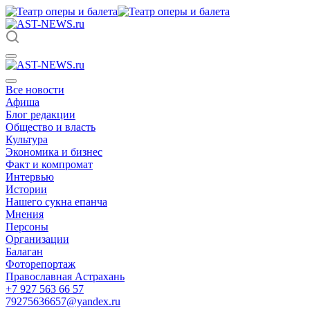
Все новости
Афиша
Блог редакции
Общество и власть
Культура
Экономика и бизнес
Факт и компромат
Интервью
Истории
Нашего сукна епанча
Мнения
Персоны
Организации
Балаган
Фоторепортаж
Православная Астрахань
+7 927 563 66 57
79275636657@yandex.ru