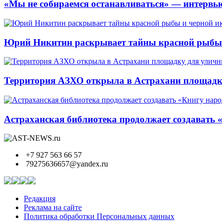
«Мы не собираемся останавливаться» — интервью
Юрий Никитин раскрывает тайны красной рыбы и
Территория АЗХО открыла в Астрахани площадк
Астраханская библиотека продолжает создавать 
+7 927 563 66 57
79275636657@yandex.ru
Редакция
Реклама на сайте
Политика обработки Персональных данных