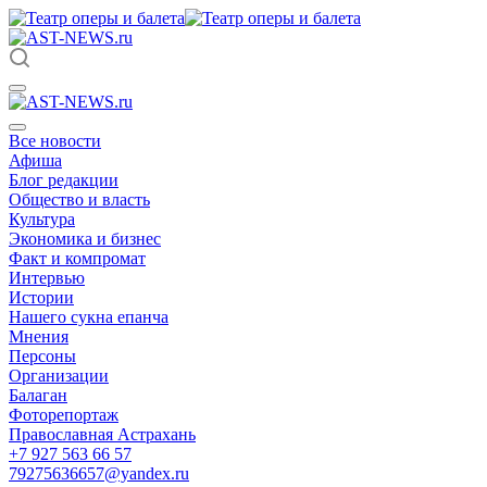
Все новости
Афиша
Блог редакции
Общество и власть
Культура
Экономика и бизнес
Факт и компромат
Интервью
Истории
Нашего сукна епанча
Мнения
Персоны
Организации
Балаган
Фоторепортаж
Православная Астрахань
+7 927 563 66 57
79275636657@yandex.ru