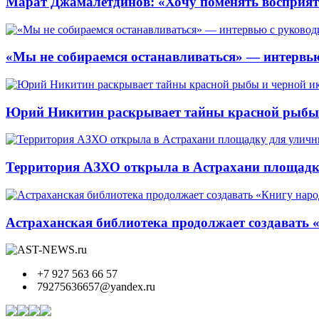
Марат Джамалетдинов: «Хочу поменять восприят
«Мы не собираемся останавливаться» — интервью
Юрий Никитин раскрывает тайны красной рыбы и
Территория АЗХО открыла в Астрахани площадк
Астраханская библиотека продолжает создавать 
+7 927 563 66 57
79275636657@yandex.ru