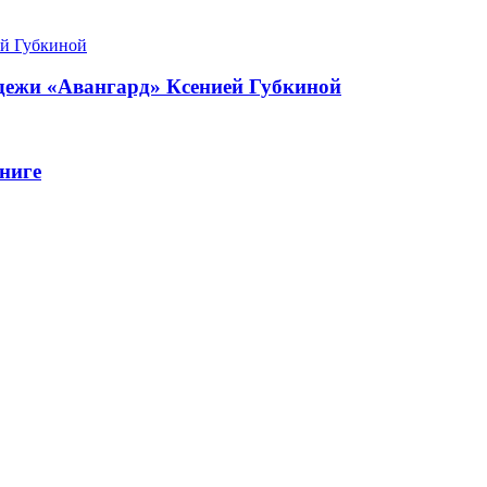
одежи «Авангард» Ксенией Губкиной
ниге