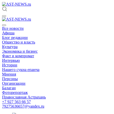
Все новости
Афиша
Блог редакции
Общество и власть
Культура
Экономика и бизнес
Факт и компромат
Интервью
Истории
Нашего сукна епанча
Мнения
Персоны
Организации
Балаган
Фоторепортаж
Православная Астрахань
+7 927 563 66 57
79275636657@yandex.ru