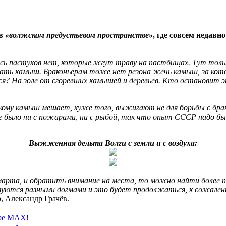
 в
«волжском предустьевом пространстве»
, где совсем недав
ь пастухов нет, которые жгут траву на пастбищах. Тут только
гать камыш. Браконьерам тоже нет резона жечь камыш, за кото
ься? На золе от сгоревших камышей и деревьев. Кто остановит 
кому камыш мешает, хуже того, выжигают не для борьбы с бракон
не было ни с пожарами, ни с рыбой, так что опыт СССР надо б
Выжженная дельта Волги с земли и с воздуха:
марта, и обратить внимание на места, то можно найти более по
уются разными догмами и это будет продолжаться, к сожалению
, Александр Грачёв.
ере MAX!