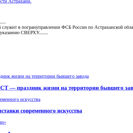
сти Астрахани.
...
й служит в погрануправлении ФСБ России по Астраханской област
казанию СВЕРХУ........
СТ — праздник жизни на территории бывшего зав
ставки современного искусства