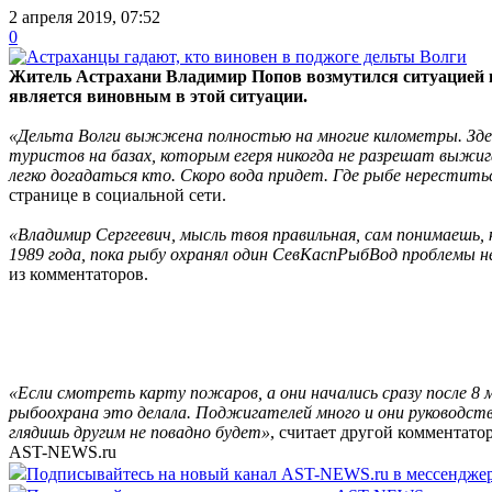
2 апреля 2019, 07:52
0
Житель Астрахани Владимир Попов возмутился ситуацией
является виновным в этой ситуации.
«Дельта Волги выжжена полностью на многие километры. Здес
туристов на базах, которым егеря никогда не разрешат выжи
легко догадаться кто. Скоро вода придет. Где рыбе нерестит
странице в социальной сети.
«Владимир Сергеевич, мысль твоя правильная, сам понимаешь, 
1989 года, пока рыбу охранял один СевКаспРыбВод проблемы 
из комментаторов.
«Если смотреть карту пожаров, а они начались сразу после 8 
рыбоохрана это делала. Поджигателей много и они руководств
глядишь другим не повадно будет»
, считает другой комментатор
AST-NEWS.ru
Подписывайтесь на новый канал AST-NEWS.ru в мессендж