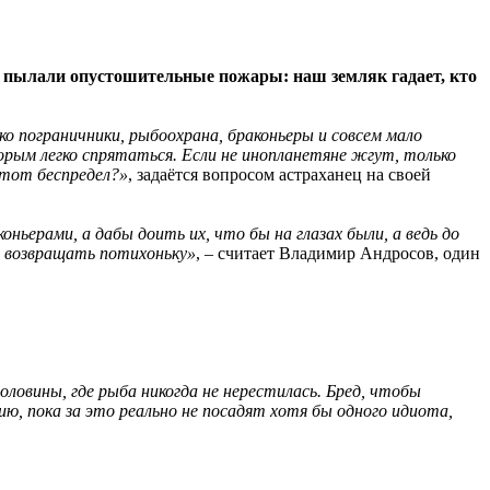
но пылали опустошительные пожары: наш земляк гадает, кто
 пограничники, рыбоохрана, браконьеры и совсем мало
рым легко спрятаться. Если не инопланетяне жгут, только
этот беспредел?»
, задаётся вопросом астраханец на своей
ьерами, а дабы доить их, что бы на глазах были, а ведь до
ы возвращать потихоньку»
, – считает Владимир Андросов, один
ловины, где рыба никогда не нерестилась. Бред, чтобы
, пока за это реально не посадят хотя бы одного идиота,