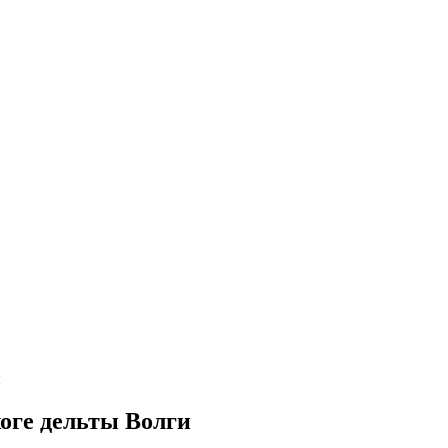
и
жоге дельты Волги