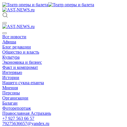
Все новости
Афиша
Блог редакции
Общество и власть
Культура
Экономика и бизнес
Факт и компромат
Интервью
Истории
Нашего сукна епанча
Мнения
Персоны
Организации
Балаган
Фоторепортаж
Православная Астрахань
+7 927 563 66 57
79275636657@yandex.ru