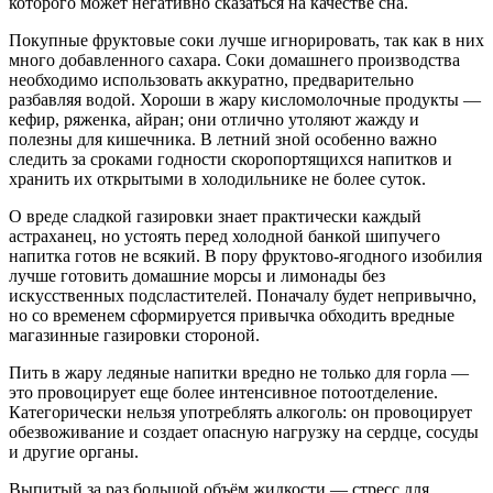
которого может негативно сказаться на качестве сна.
Покупные фруктовые соки лучше игнорировать, так как в них
много добавленного сахара. Соки домашнего производства
необходимо использовать аккуратно, предварительно
разбавляя водой. Хороши в жару кисломолочные продукты —
кефир, ряженка, айран; они отлично утоляют жажду и
полезны для кишечника. В летний зной особенно важно
следить за сроками годности скоропортящихся напитков и
хранить их открытыми в холодильнике не более суток.
О вреде сладкой газировки знает практически каждый
астраханец, но устоять перед холодной банкой шипучего
напитка готов не всякий. В пору фруктово-ягодного изобилия
лучше готовить домашние морсы и лимонады без
искусственных подсластителей. Поначалу будет непривычно,
но со временем сформируется привычка обходить вредные
магазинные газировки стороной.
Пить в жару ледяные напитки вредно не только для горла —
это провоцирует еще более интенсивное потоотделение.
Категорически нельзя употреблять алкоголь: он провоцирует
обезвоживание и создает опасную нагрузку на сердце, сосуды
и другие органы.
Выпитый за раз большой объём жидкости — стресс для