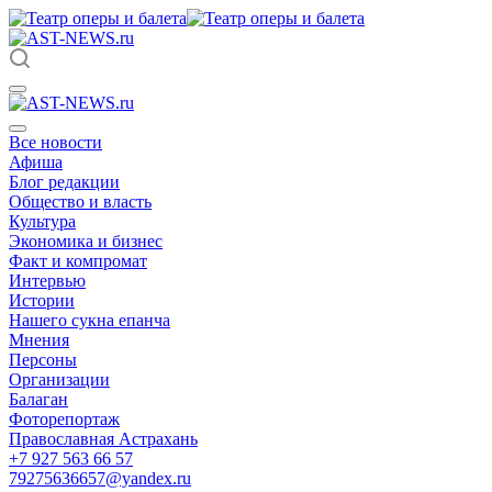
Все новости
Афиша
Блог редакции
Общество и власть
Культура
Экономика и бизнес
Факт и компромат
Интервью
Истории
Нашего сукна епанча
Мнения
Персоны
Организации
Балаган
Фоторепортаж
Православная Астрахань
+7 927 563 66 57
79275636657@yandex.ru