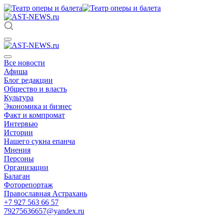
Все новости
Афиша
Блог редакции
Общество и власть
Культура
Экономика и бизнес
Факт и компромат
Интервью
Истории
Нашего сукна епанча
Мнения
Персоны
Организации
Балаган
Фоторепортаж
Православная Астрахань
+7 927 563 66 57
79275636657@yandex.ru