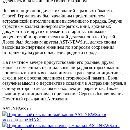
уделялось в налаживание связей с Ираном.
Человек энциклопедических знаний в разных областях,
Сергей Германович был ярчайшим представителем
астраханской интеллигенции высочайшего порядка. Будучи
страстным коллекционером открыток, книг, архивных
документов и других предметов старины, занимался
меценатской и просветительской деятельностью. Сергей
Львов был большим другом AST-NEWS.ru, делясь своим
высоким экспертным мнением по вопросам сохранения
историко-культурного наследия родного города.
На памятном вечере присутствовали его родные, друзья,
коллеги и ученики, официальные лица для которых важно
воплотить в жизнь все выдвинутые краеведом инициативы,
связанные с восстановлением исторической памяти. Были
озвучены мысли о перспективе создания в Астрахани музея, в
основу которого легла бы его коллекция раритетов. Также
выдвинута инициатива о присвоение Сергею Львову звания
Почётный гражданин Астрахани.
AST-NEWS.ru
Подписывайтесь на новый канал AST-NEWS.ru в
мессенджере MAX!
Подписывайтесь на наш телеграм-канал AST-NEWS.ru -