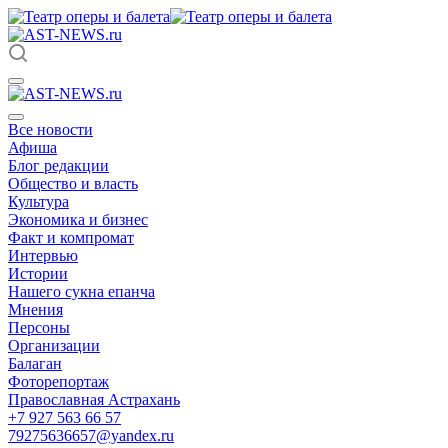
Все новости
Афиша
Блог редакции
Общество и власть
Культура
Экономика и бизнес
Факт и компромат
Интервью
Истории
Нашего сукна епанча
Мнения
Персоны
Организации
Балаган
Фоторепортаж
Православная Астрахань
+7 927 563 66 57
79275636657@yandex.ru