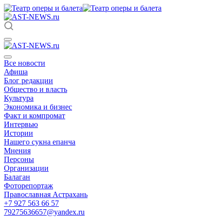
Все новости
Афиша
Блог редакции
Общество и власть
Культура
Экономика и бизнес
Факт и компромат
Интервью
Истории
Нашего сукна епанча
Мнения
Персоны
Организации
Балаган
Фоторепортаж
Православная Астрахань
+7 927 563 66 57
79275636657@yandex.ru