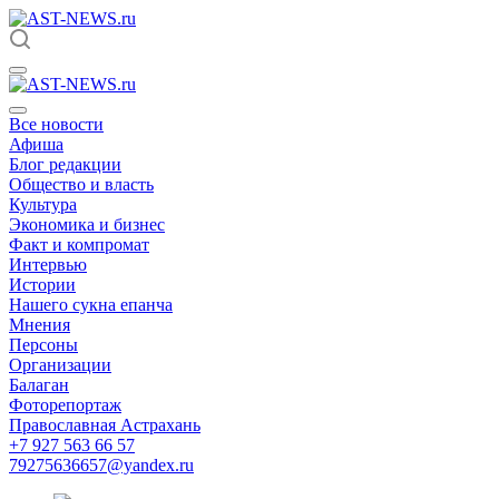
Все новости
Афиша
Блог редакции
Общество и власть
Культура
Экономика и бизнес
Факт и компромат
Интервью
Истории
Нашего сукна епанча
Мнения
Персоны
Организации
Балаган
Фоторепортаж
Православная Астрахань
+7 927 563 66 57
79275636657@yandex.ru