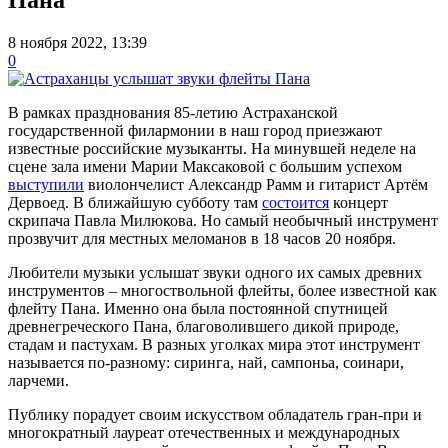
8 ноября 2022, 13:39
0
В рамках празднования 85-летию Астраханской
государственной филармонии в наш город приезжают
известные российские музыканты. На минувшей неделе на
сцене зала имени Марии Максаковой с большим успехом
выступили
виолончелист Александр Рамм и гитарист Артём
Дервоед. В ближайшую субботу там
состоится
концерт
скрипача Павла Милюкова. Но самый необычный инструмент
прозвучит для местных меломанов в 18 часов 20 ноября.
Любители музыки услышат звуки одного их самых древних
инструментов – многоствольной флейты, более известной как
флейту Пана. Именно она была постоянной спутницей
древнегреческого Пана, благоволившего дикой природе,
стадам и пастухам. В разных уголках мира этот инструмент
называется по-разному: сиринга, най, сампоньа, соинари,
ларчеми.
Публику порадует своим искусством обладатель гран-при и
многократный лауреат отечественных и международных