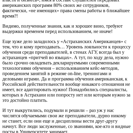
американских программ 80% своих же сотрудников,
фактически, «не имеющих» права смены работы в ближайшее
время?!
Видимо, полученные знания, как и хорошее вино, требуют
выдержки временем перед использованием, не иначе!
Еще хуже дело заладилось у «Астраханских Американцев» с
тем, что и кому преподавать… Уровень лояльности к процессу
обучения среди преподавателей, в стенах АГУ, всегда был у
астраханцев «притчей во языцах». А тут, по ходу дела, нужно
было срочно овладевать декларируемыми современными
технологиями обучения – использованием кейс-методов,
проведением занятий в режиме on-line, тренингами и
деловыми играми. Да и программа обучения американская, к
Российской действительности вообще никакого отношения не
имеет, все адаптировать нужно! Понадобились специалисты,
которых в Астрахани или попросту нет или которым нужно за
это достойно платить.
И тут выкрутились, подумали и решили – раз уж у нас
числятся обучаемыми свои же преподаватели, дурно никому
не станет, если они еще и дисциплины вести друг-другу
начнут. Все люди заслуженные, со званиями, кое-кто и видные
посты в Университете занимает.