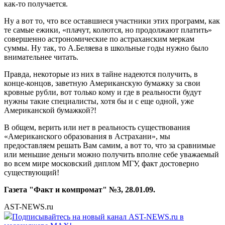
как-то получается.
Ну а вот то, что все оставшиеся участники этих программ, как
те самые ежики, «плачут, колются, но продолжают платить»
совершенно астрономические по астраханским меркам
суммы. Ну так, то А.Беляева в школьные годы нужно было
внимательнее читать.
Правда, некоторые из них в тайне надеются получить, в
конце-концов, заветную Американскую бумажку за свои
кровные рубли, вот только кому и где в реальности будут
нужны такие специалисты, хотя бы и с еще одной, уже
Американской бумажкой?!
В общем, верить или нет в реальность существования
«Американского образования в Астрахани», мы
предоставляем решать Вам самим, а вот то, что за сравнимые
или меньшие деньги можно получить вполне себе уважаемый
во всем мире московский диплом МГУ, факт достоверно
существующий!
Газета "Факт и компромат" №3, 28.01.09.
AST-NEWS.ru
Подписывайтесь на новый канал AST-NEWS.ru в