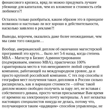
финансового кризиса, вряд ли можно придумать лучшее
убежище для капиталов, чем их вложение в стоимость себя
любимого?!
Осталось только разобраться, каким образом это в принципе
возможно и настолько ли все хорошо в действительности,
насколько заявлено в рекламе?!
Выводы, впрочем, оказались даже более неожиданные, чем
мы сами того ожидали…
Вообще, американский диплом об окончании магистерской
программой это круто… было лет 5-6 назад, когда степень
MBA – Магистр в Бизнес Администрировании
(подчеркиваем, именно MBA), практически 100%
гарантировала место в топ-менеджменте любой серьезной
компании, работающей на международном уровне, да и
просто крупной российской компании. С тех пор способы и
география мест получения таких дипломов в России сильно
расширилась, как и вариации стоимости – сейчас такой
диплом можно свободно получить за пару лет, не вставая с
собственного дивана, просто читая присылаемые Вам время
от времени на электронную почту материалы. А вот нехватка
настоящих специалистов никуда не делась, потому что,
получающиеся таким «щадящим» способом управленцы, не