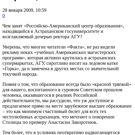
28 января 2009, 10:59
0
Чем занят «Российско-Американский центр образования»,
находящийся в Астраханском госуниверситете и
возглавляемый дочерью ректора АГУ?
Уверены, что многие читатели «Факта», не раз видели
рекламу неких «учебных Американских магистерских
программ», которая активно крутилась в астраханских
супермаркетах, АГУ, сиротливо висит на ледовом катке
«Горка», да и замечена в других местах со значительной
текучкой народа.
Помня о том, что образование всегда было «красной тряпкой»
для нашего, воспитанного в суровом Советском прошлом
человека, оказавшегося в реалиях Российской
действительности, мы рассудили, что уж доступное и
предлагаемое прямо на месте зарубежное высшее образование
– это как минимум счастливый билет для всех тех
честолюбивых астраханцев, что мечтают о покорении
Столицы по примеру Анастасии Заворотнюк.
Тем более, что в условиях неотвратимо надвигающегося