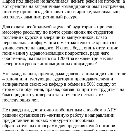
Народ под дверью не затолпился, деньги рекой не потекли, а
вот средства на заграничные командировки были истрачены,
поэтому пришлось действовать по старинке, максимально
используя административный ресурс.
Для охвата необходимой «целевой аудитории» провели
массовую рассылку по почте среди своих же студентов
последних курсов и вчерашних выпускников, благо
персональная информация о местожительстве хранится в
университете на каждого. И снова беда, опять отсутствие
понимания у здравомыслящих подростков, ради чего,
собственно, им платить по 1200$ за каждые три месяца
вечерних курсов «инновационных подходов»?
Но выход нашли, причем, даже далеко за ним ходить не стали
– заполнили пустующие аудитории преподавателями и
аспирантами своих же кафедр в обмен на 50% скидку от
стоимости обучения, правда, обязав их при том трудиться на
благо родного университета в течение нескольких
последующих лет.
Не правда ли, достаточно любопытным способом в АГУ
решили организовать «активную работу в направлении
предоставления новых конкурентоспособных
образовательных программ для представителей органов
власти и бизнеса», имея в составе слушателей передовых