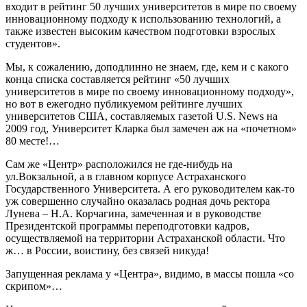
входит в рейтинг 50 лучших университетов в мире по своему
инновационному подходу к использованию технологий, а
также известен высоким качеством подготовки взрослых
студентов».
Мы, к сожалению, доподлинно не знаем, где, кем и с какого
конца списка составляется рейтинг «50 лучших
университетов в мире по своему инновационному подходу»,
но вот в ежегодно публикуемом рейтинге лучших
университетов США, составляемых газетой U.S. News на
2009 год, Университет Кларка был замечен аж на «почетном»
80 месте!…
Сам же «Центр» расположился не где-нибудь на
ул.Вокзальной, а в главном корпусе Астраханского
Государственного Университета. А его руководителем как-то
уж совершенно случайно оказалась родная дочь ректора
Лунева – Н.А. Корчагина, замеченная и в руководстве
Президентской программы переподготовки кадров,
осуществляемой на территории Астраханской области. Что
ж… в России, воистину, без связей никуда!
Запущенная реклама у «Центра», видимо, в массы пошла «со
скрипом»…