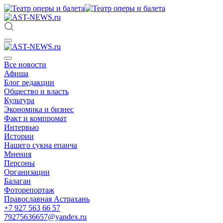
Все новости
Афиша
Блог редакции
Общество и власть
Культура
Экономика и бизнес
Факт и компромат
Интервью
Истории
Нашего сукна епанча
Мнения
Персоны
Организации
Балаган
Фоторепортаж
Православная Астрахань
+7 927 563 66 57
79275636657@yandex.ru