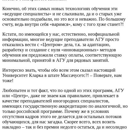
Конечно, об этих самых новых технологиях обучения эти
«ведущие специалисты» и не слыхивали, да и о старых уже
основательно подзабыли, но это все и неважно. По большому
счету, ведь внутри себя «варимся», кому с того хуже станет?!
Кстати, по имеющейся у нас, естественно, неофициальной
информации, многие ведущие преподаватели АГУ просто
отказались вести с «Центром» дела, т.к. за адаптацию,
разработку и создание с нуля «инновационных» методов
обучения им предложили ставку оплаты, соответствующую
минимальной, принятой в АГУ для рядовых занятий.
Интересно знать, чтобы обо всем этом сказал настоящий
Университет Кларка в штате Массачусетс?! – Поверьте, нам
тоже!
Любопытен и тот факт, что по одной из этих программ, АГУ
или «Центр», даже не знаем как правильнее, привлекает в
качестве преподавателей иногородних специалистов,
имеющих государственную аккредитацию по аналогичной, но
только российской программе. Почему же в условиях
отсутствия кадров этого не делается для остальных потоков
обучающихся, для нас загадка. Скорее всего, всех возить
накладно – так и без премии недолго остаться, да и несолидно