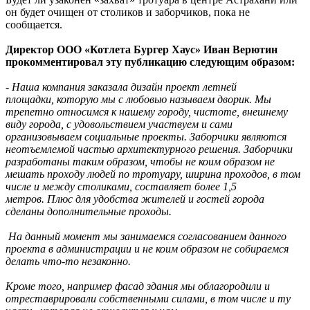
он будет очищен от столиков и заборчиков, пока не
сообщается.
Директор ООО «Котлета Бургер Хаус» Иван Верютин
прокомментировал эту публикацию следующим образом:
- Наша компания заказала дизайн проект летней
площадки,
которую мы с любовью называем дворик.
Мы
трепетно относимся к нашему городу, чистоте, внешнему
виду города, с удовольствием участвуем и сами
организовываем социальные проекты.
Заборчики являются
неотъемлемой частью архитектурного решения.
Заборчики
разработаны таким образом, чтобы не коим образом не
меша
ть проходу людей по тро
туару, ширина проходов, в том
числе и между столиками, составляет более 1,
5
метров.
Плюс для удобства жителей и гостей города
сделаны дополнительные проходы.
На данный момент мы занимаемся согласованием данного
проекта в администрации и не коим образом не собираемся
делать что-то незаконно.
Кроме того, например фасад здания мы облагородили и
отреставрировали собственными силами, в том числе и ту