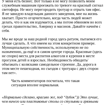
У меня есть бизнес. Вот только я не могу позволить моим
служебным машинам проезжать по тревоге на красный сигнал
светофора. Не могу перегородить тротуар и отрыть там офис.
Я не завидую владельцам данного заведения, мне на жизнь
хватает. Просто огорчительно, когда часть людей может
делать, что и как им вздумается, а мы потом обвиняем во всех
грехах правительство, Америку и масонов. Давайте начнём с
себя.
Мы же вроде за наш родной город здесь ратуем, пытаемся его
лучше сделать. А что имеем на этом конкретном примере.
Муниципальную собственность, используемую не по
назначению, да ещё и в самом центре города. Красивые (здесь
не спорю) места для распития алкоголя и курения в месте
прогулок детей и взрослых. Необходимость обходить/
объезжать с колясками самодельное строение. Да, дорога в
этом месте пешеходная, но съездов с тротуара с двух сторон
там нет».
Часть комментаторов посчитала, что такая
ситуация вполне нормальная.
«Нормально сделано, красиво же, под “дубок”)) Это лучше,
чем ничего или пластиковые столы со стульями и грязными