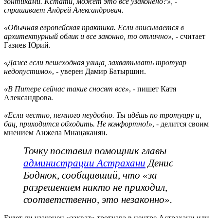
зонтиками. Кстати, может это всё узаконено?», -
спрашивает Андрей Александрович.
«Обычная европейская практика. Если вписывается в
архитектурный облик и все законно, то отлично»
, - считает
Газиев Юрий.
«Даже если пешеходная улица, захватывать тротуар
недопустимо»
, - уверен Дамир Батыршин.
«В Питере сейчас такие сносят все»
, - пишет Катя
Александрова.
«Если честно, немного неудобно. Ты идёшь по тротуару и,
бац, приходится обходить. Не комфортно!»
, - делится своим
мнением Анжела Мнацаканян.
Точку поставил помощник главы
администрации Астрахани
Денис
Боднюк, сообщивший, что «за
разрешением никто не приходил,
соответственно, это незаконно».
Будет ли узаконен «захват» тротуара в центре Астрахани или