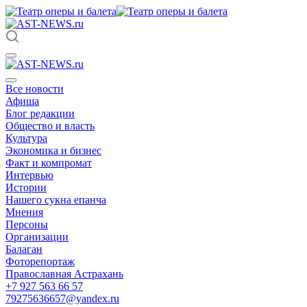
Все новости
Афиша
Блог редакции
Общество и власть
Культура
Экономика и бизнес
Факт и компромат
Интервью
Истории
Нашего сукна епанча
Мнения
Персоны
Организации
Балаган
Фоторепортаж
Православная Астрахань
+7 927 563 66 57
79275636657@yandex.ru