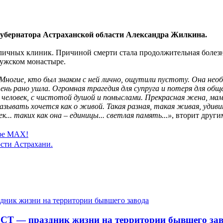
убернатора Астраханской области Александра Жилкина.
толичных клиник. Причиной смерти стала продолжительная болезн
ужском монастыре.
Многие, кто был знаком с ней лично, ощутили пустоту. Она нео
ень рано ушла. Огромная трагедия для супруга и потеря для о
человек, с чистотой душой и помыслами. Прекрасная жена, мам
азывать хочется как о живой. Такая разная, такая живая, удиви
... таких как она – единицы... светлая память...»
, вторит друг
ере MAX!
сти Астрахани.
СТ — праздник жизни на территории бывшего зав