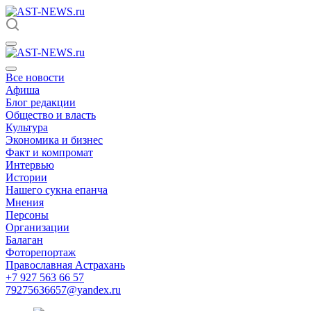
Все новости
Афиша
Блог редакции
Общество и власть
Культура
Экономика и бизнес
Факт и компромат
Интервью
Истории
Нашего сукна епанча
Мнения
Персоны
Организации
Балаган
Фоторепортаж
Православная Астрахань
+7 927 563 66 57
79275636657@yandex.ru