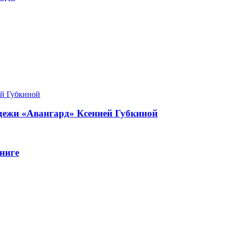
одежи «Авангард» Ксенией Губкиной
ниге