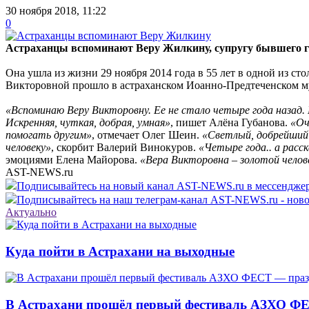
30 ноября 2018, 11:22
0
Астраханцы вспоминают Веру Жилкину, супругу бывшего г
Она ушла из жизни 29 ноября 2014 года в 55 лет в одной из с
Викторовной прошло в астраханском Иоанно-Предтеченском м
«Вспоминаю Веру Викторовну. Ее не стало четыре года назад. 
Искренняя, чуткая, добрая, умная»
, пишет Алёна Губанова.
«Оч
помогать другим»
, отмечает Олег Шеин.
«Светлый, добрейший 
человеку»
, скорбит Валерий Винокуров.
«Четыре года.. а расск
эмоциями Елена Майорова.
«Вера Викторовна – золотой человек
AST-NEWS.ru
Подписывайтесь на новый канал AST-NEWS.ru в мессендж
Подписывайтесь на наш телеграм-канал AST-NEWS.ru - ново
Актуально
Куда пойти в Астрахани на выходные
В Астрахани прошёл первый фестиваль АЗХО ФЕ