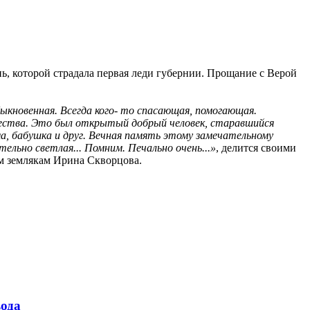
ь, которой страдала первая леди губернии. Прощание с Верой
быкновенная. Всегда кого- то спасающая, помогающая.
бщества. Это был открытый добрый человек, старавшийся
а, бабушка и друг. Вечная память этому замечательному
тельно светлая... Помним. Печально очень...»
, делится своими
им землякам Ирина Скворцова.
ода