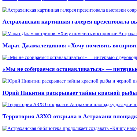
Астраханская картинная галерея презентовала вы
Марат Джамалетдинов: «Хочу поменять восприят
«Мы не собираемся останавливаться» — интервью
Юрий Никитин раскрывает тайны красной рыбы и
Территория АЗХО открыла в Астрахани площадк