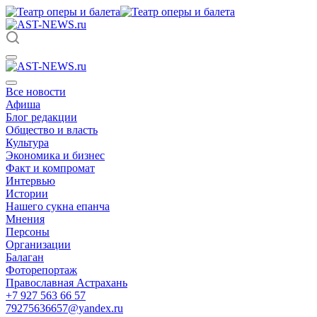
Все новости
Афиша
Блог редакции
Общество и власть
Культура
Экономика и бизнес
Факт и компромат
Интервью
Истории
Нашего сукна епанча
Мнения
Персоны
Организации
Балаган
Фоторепортаж
Православная Астрахань
+7 927 563 66 57
79275636657@yandex.ru