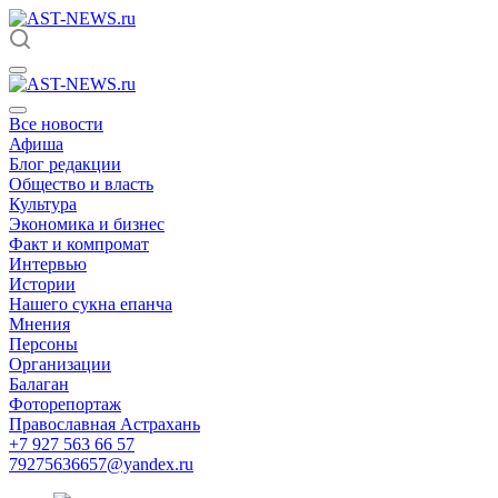
Все новости
Афиша
Блог редакции
Общество и власть
Культура
Экономика и бизнес
Факт и компромат
Интервью
Истории
Нашего сукна епанча
Мнения
Персоны
Организации
Балаган
Фоторепортаж
Православная Астрахань
+7 927 563 66 57
79275636657@yandex.ru