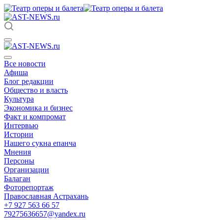
Все новости
Афиша
Блог редакции
Общество и власть
Культура
Экономика и бизнес
Факт и компромат
Интервью
Истории
Нашего сукна епанча
Мнения
Персоны
Организации
Балаган
Фоторепортаж
Православная Астрахань
+7 927 563 66 57
79275636657@yandex.ru