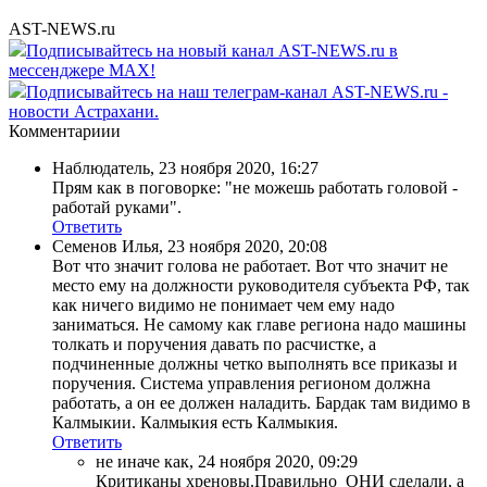
AST-NEWS.ru
Подписывайтесь на новый канал AST-NEWS.ru в
мессенджере MAX!
Подписывайтесь на наш телеграм-канал AST-NEWS.ru -
новости Астрахани.
Комментариии
Наблюдатель
,
23 ноября 2020, 16:27
Прям как в поговорке: "не можешь работать головой -
работай руками".
Ответить
Семенов Илья
,
23 ноября 2020, 20:08
Вот что значит голова не работает. Вот что значит не
место ему на должности руководителя субъекта РФ, так
как ничего видимо не понимает чем ему надо
заниматься. Не самому как главе региона надо машины
толкать и поручения давать по расчистке, а
подчиненные должны четко выполнять все приказы и
поручения. Система управления регионом должна
работать, а он ее должен наладить. Бардак там видимо в
Калмыкии. Калмыкия есть Калмыкия.
Ответить
не иначе как
,
24 ноября 2020, 09:29
Критиканы хреновы.Правильно ОНИ сделали, а