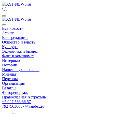
Все новости
Афиша
Блог редакции
Общество и власть
Культура
Экономика и бизнес
Факт и компромат
Интервью
Истории
Нашего сукна епанча
Мнения
Персоны
Организации
Балаган
Фоторепортаж
Православная Астрахань
+7 927 563 66 57
79275636657@yandex.ru