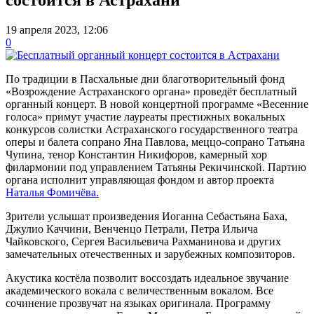
19 апреля 2023, 12:06
0
По традиции в Пасхальные дни благотворительный фонд
«Возрождение Астраханского органа» проведёт бесплатный
органный концерт. В новой концертной программе «Весенние
голоса» примут участие лауреаты престижных вокальных
конкурсов солистки Астраханского государственного театра
оперы и балета сопрано Яна Павлова, меццо-сопрано Татьяна
Чупина, тенор Константин Никифоров, камерный хор
филармонии под управлением Татьяны Рекичинской. Партию
органа исполнит управляющая фондом и автор проекта
Наталья Фомичёва.
Зрители услышат произведения Иоганна Себастьяна Баха,
Джулио Каччини, Венченцо Петрали, Петра Ильича
Чайковского, Сергея Васильевича Рахманинова и других
замечательных отечественных и зарубежных композиторов.
Акустика костёла позволит воссоздать идеальное звучание
академического вокала с величественным вокалом. Все
сочинение прозвучат на языках оригинала. Программу