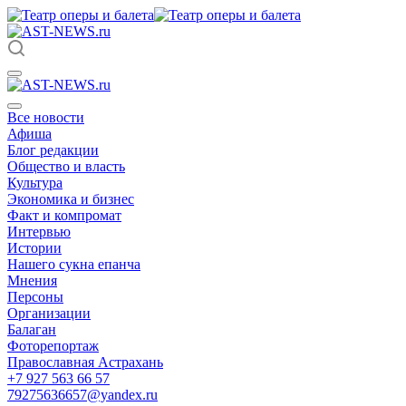
Все новости
Афиша
Блог редакции
Общество и власть
Культура
Экономика и бизнес
Факт и компромат
Интервью
Истории
Нашего сукна епанча
Мнения
Персоны
Организации
Балаган
Фоторепортаж
Православная Астрахань
+7 927 563 66 57
79275636657@yandex.ru