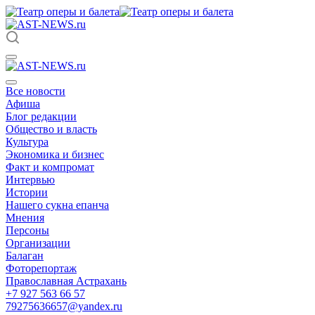
Все новости
Афиша
Блог редакции
Общество и власть
Культура
Экономика и бизнес
Факт и компромат
Интервью
Истории
Нашего сукна епанча
Мнения
Персоны
Организации
Балаган
Фоторепортаж
Православная Астрахань
+7 927 563 66 57
79275636657@yandex.ru