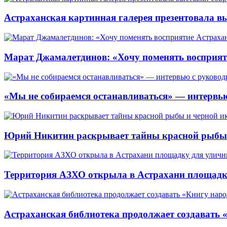
Астраханская картинная галерея презентовала вы
Марат Джамалетдинов: «Хочу поменять восприят
«Мы не собираемся останавливаться» — интервью
Юрий Никитин раскрывает тайны красной рыбы и
Территория АЗХО открыла в Астрахани площадк
Астраханская библиотека продолжает создавать 