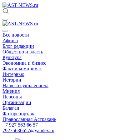
Все новости
Афиша
Блог редакции
Общество и власть
Культура
Экономика и бизнес
Факт и компромат
Интервью
Истории
Нашего сукна епанча
Мнения
Персоны
Организации
Балаган
Фоторепортаж
Православная Астрахань
+7 927 563 66 57
79275636657@yandex.ru