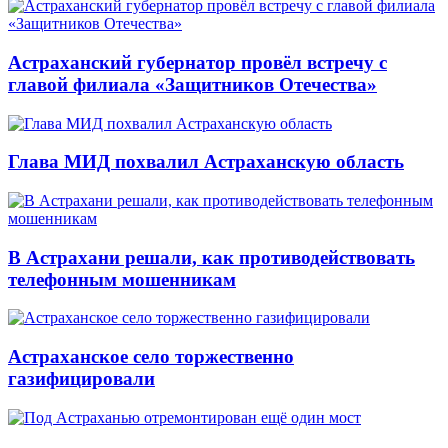
Астраханский губернатор провёл встречу с
главой филиала «Защитников Отечества»
Глава МИД похвалил Астраханскую область
В Астрахани решали, как противодействовать
телефонным мошенникам
Астраханское село торжественно
газифицировали