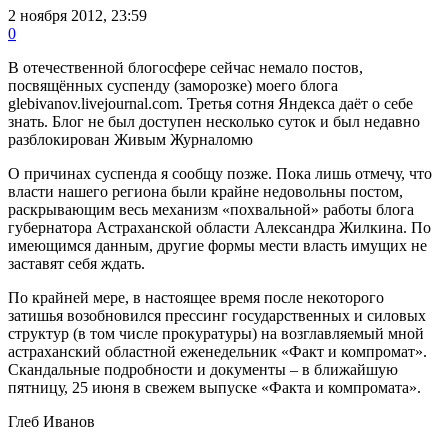
2 ноября 2012, 23:59
0
В отечественной блогосфере сейчас немало постов,
посвящённых суспенду (заморозке) моего блога
glebivanov.livejournal.com. Третья сотня Яндекса даёт о себе
знать. Блог не был доступен несколько суток и был недавно
разблокирован Живым Журналомю
О причинах суспенда я сообщу позже. Пока лишь отмечу, что
власти нашего региона были крайне недовольны постом,
раскрывающим весь механизм «похвальной» работы блога
губернатора Астраханской области Александра Жилкина. По
имеющимся данным, другие формы мести власть имущих не
заставят себя ждать.
По крайней мере, в настоящее время после некоторого
затишья возобновился прессинг государственных и силовых
структур (в том числе прокуратуры) на возглавляемый мной
астраханский областной еженедельник «Факт и компромат».
Скандальные подробности и документы – в ближайшую
пятницу, 25 июня в свежем выпуске «Факта и компромата».
Глеб Иванов