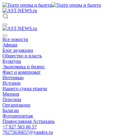
Все новости
Афиша
Блог редакции
Общество и власть
Культура
Экономика и бизнес
Факт и компромат
Интервью
Истории
Нашего сукна епанча
Мнения
Персоны
Организации
Балаган
Фоторепортаж
Православная Астрахань
+7 927 563 66 57
79275636657@yandex.ru