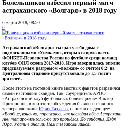
Болельщиков взбесил первый матч
астраханского «Волгаря» в 2018 году
6 марта 2018, 08:50
0
Астраханский «Волгарь» сыграл у себя дома с
подмосковными «Химками», открыв вторую часть
ФОНБЕТ-Первенства России по футболу среди команд
клубов ФНЛ сезона 2017-2018. Игра завершилась вполне
предсказуемым разгромом «волжан» со счётом 0:2; на
Центральном стадионе присутствовало до 1,5 тысяч
зрителей.
После этого на гостевой книге местных фанатов разразился
самый настоящий скандал. Так, соучредитель АРОО
«Астраханский клуб футбольных болельщиков» Виктор
Протопопов, в контексте обсуждения бывшего главного
тренера «волжан»
Юрия Газзаева
, написал следующее:
«Вообще, конечно, поражаюсь как наследил пёс в Астрахани.
Аки татаро-монгольское иго прошёлся. До свидания, Дядя
Юра. Удачи в аналии! Нам ты запомнишься»
.