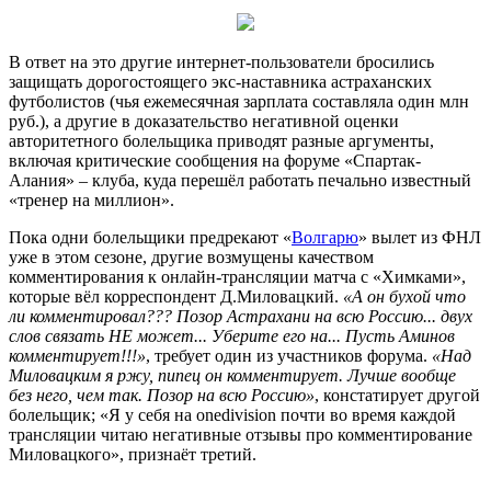
В ответ на это другие интернет-пользователи бросились
защищать дорогостоящего экс-наставника астраханских
футболистов (чья ежемесячная зарплата составляла один млн
руб.), а другие в доказательство негативной оценки
авторитетного болельщика приводят разные аргументы,
включая критические сообщения на форуме «Спартак-
Алания» – клуба, куда перешёл работать печально известный
«тренер на миллион».
Пока одни болельщики предрекают «
Волгарю
» вылет из ФНЛ
уже в этом сезоне, другие возмущены качеством
комментирования к онлайн-трансляции матча с «Химками»,
которые вёл корреспондент Д.Миловацкий.
«А он бухой что
ли комментировал??? Позор Астрахани на всю Россию... двух
слов связать НЕ может... Уберите его на... Пусть Аминов
комментирует!!!»
, требует один из участников форума.
«Над
Миловацким я ржу, пипец он комментирует. Лучше вообще
без него, чем так. Позор на всю Россию»
, констатирует другой
болельщик; «Я у себя на onedivision почти во время каждой
трансляции читаю негативные отзывы про комментирование
Миловацкого», признаёт третий.