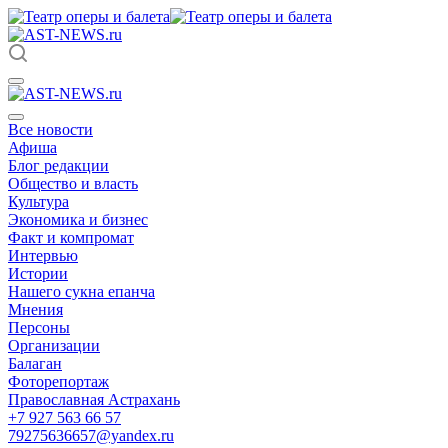
Все новости
Афиша
Блог редакции
Общество и власть
Культура
Экономика и бизнес
Факт и компромат
Интервью
Истории
Нашего сукна епанча
Мнения
Персоны
Организации
Балаган
Фоторепортаж
Православная Астрахань
+7 927 563 66 57
79275636657@yandex.ru