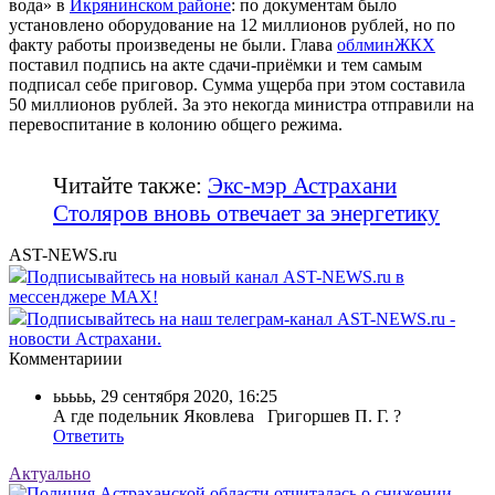
вода» в
Икрянинском районе
: по документам было
установлено оборудование на 12 миллионов рублей, но по
факту работы произведены не были. Глава
облминЖКХ
поставил подпись на акте сдачи-приёмки и тем самым
подписал себе приговор. Сумма ущерба при этом составила
50 миллионов рублей. За это некогда министра отправили на
перевоспитание в колонию общего режима.
Читайте также:
Экс-мэр Астрахани
Столяров вновь отвечает за энергетику
AST-NEWS.ru
Подписывайтесь на новый канал AST-NEWS.ru в
мессенджере MAX!
Подписывайтесь на наш телеграм-канал AST-NEWS.ru -
новости Астрахани.
Комментариии
ььььь
,
29 сентября 2020, 16:25
А где подельник Яковлева Григоршев П. Г. ?
Ответить
Актуально